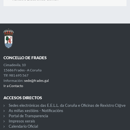
CONCELLO DE FRADES
Cimadevila, 10
15686 Frades - A Coruña
Tlf: 981 695 567
Información:
sede@frades.gal
Ir a Contacto
ACCESOS DIRECTOS
Sedes electrónicas das E.E.L.L. da Coruña e Oficinas de Rexistro Cl@ve
As miñas xestións - Notificacións
Portal de Transparencia
Impresos xerais
Calendario Oficial