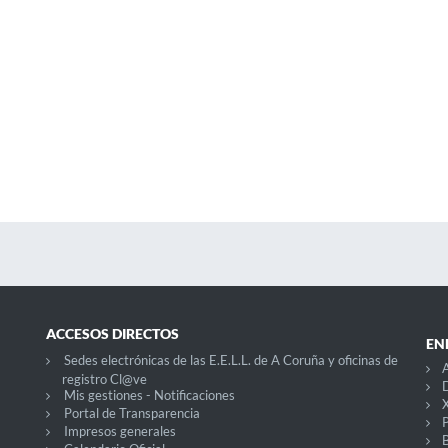
ACCESOS DIRECTOS
EN
Sedes electrónicas de las E.E.L.L. de A Coruña y oficinas de
A
registro Cl@ve
D
Mis gestiones - Notificaciones
X
Portal de Transparencia
P
Impresos generales