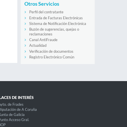
Otros Servicios
Perfil del contratante
Entrada de Facturas Electrónicas
Sistema de Notificación Electrónica
Buzón de sugerencias, quejas o
reclamaciones
Canal AntiFraude
Actualidad
Verificación de documentos
Registro Electrónico Común
LACES DE INTERÉS
yto. de Frades
iputación de A Coruña
unta de Galicia
unto Acceso Gral.
BOP