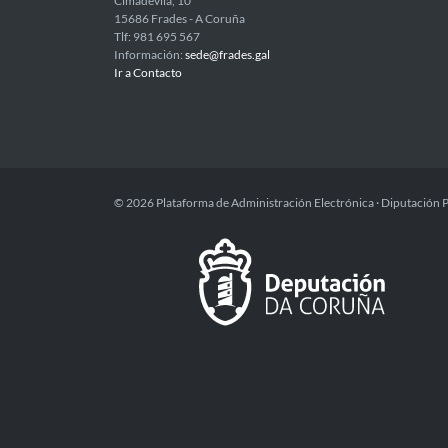
Cimadevila, 10
15686 Frades - A Coruña
Tlf: 981 695 567
Información:
sede@frades.gal
Ir a Contacto
© 2026 Plataforma de Administración Electrónica · Diputación 