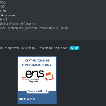
DOG
BOE
eDNI
alidaciones
FNMT
ficina Virtual del Catastro
Sede Electrónica Diputación Provincial de A Coruña
dad
Mapa web
Aviso legal
Privacidad
Seguridad
Ayuda
-
-
-
-
-